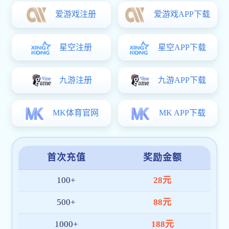
平台技术与服务能力
平台构建了一套高可用的全终端直播服务架构，集成智能风
控、秒级加载、多节点加速等核心技术，确保不同区域用户
都能流畅体验体育赛事。 同时，华体会体育官网提供全天
候客服支持与数据同步，致力于打造值得信赖的观赛首选平
台。