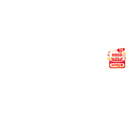
联动处理。
用户口碑推荐
这些评论来自真实用户体验
Leo_X7
这款 App 的赛事更新速度让我很满意，数据准确不
界
卡顿。华体会体育官网 做得比很多平台稳定多了。
余